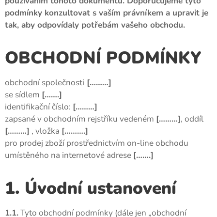
používáním tohoto dokumentu. Doporučujeme tyto
podmínky konzultovat s vaším právníkem a upravit je
tak, aby odpovídaly potřebám vašeho obchodu.
OBCHODNÍ PODMÍNKY
obchodní společnosti
[………]
se sídlem
[…….]
identifikační číslo:
[………]
zapsané v obchodním rejstříku vedeném
[………]
, oddíl
[………]
, vložka
[……….]
pro prodej zboží prostřednictvím on-line obchodu
umístěného na internetové adrese
[…….]
1. Úvodní ustanovení
1.1.
Tyto obchodní podmínky (dále jen „obchodní