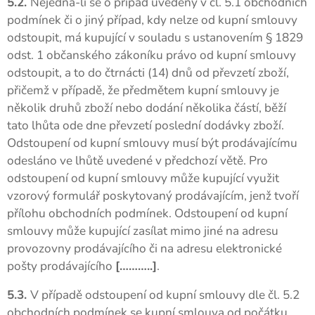
5.2.
Nejedná-li se o případ uvedený v čl. 5.1 obchodních
podmínek či o jiný případ, kdy nelze od kupní smlouvy
odstoupit, má kupující v souladu s ustanovením § 1829
odst. 1 občanského zákoníku právo od kupní smlouvy
odstoupit, a to do čtrnácti (14) dnů od převzetí zboží,
přičemž v případě, že předmětem kupní smlouvy je
několik druhů zboží nebo dodání několika částí, běží
tato lhůta ode dne převzetí poslední dodávky zboží.
Odstoupení od kupní smlouvy musí být prodávajícímu
odesláno ve lhůtě uvedené v předchozí větě. Pro
odstoupení od kupní smlouvy může kupující využit
vzorový formulář poskytovaný prodávajícím, jenž tvoří
přílohu obchodních podmínek. Odstoupení od kupní
smlouvy může kupující zasílat mimo jiné na adresu
provozovny prodávajícího či na adresu elektronické
pošty prodávajícího
[………..]
.
5.3.
V případě odstoupení od kupní smlouvy dle čl. 5.2
obchodních podmínek se kupní smlouva od počátku