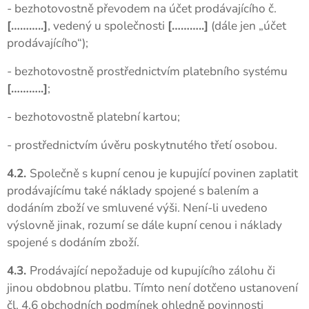
- bezhotovostně převodem na účet prodávajícího č.
[………..]
, vedený u společnosti
[………..]
(dále jen „účet
prodávajícího“);
- bezhotovostně prostřednictvím platebního systému
[………..]
;
- bezhotovostně platební kartou;
- prostřednictvím úvěru poskytnutého třetí osobou.
4.2.
Společně s kupní cenou je kupující povinen zaplatit
prodávajícímu také náklady spojené s balením a
dodáním zboží ve smluvené výši. Není-li uvedeno
výslovně jinak, rozumí se dále kupní cenou i náklady
spojené s dodáním zboží.
4.3.
Prodávající nepožaduje od kupujícího zálohu či
jinou obdobnou platbu. Tímto není dotčeno ustanovení
čl. 4.6 obchodních podmínek ohledně povinnosti