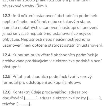
17. června 2008 o právu rozhodném pro smluvní
závazkové vztahy (Řím I).
12.3.
Je-li některé ustanovení obchodních podmínek
neplatné nebo neúčinné, nebo se takovým stane,
namísto neplatných ustanovení nastoupí ustanovení,
jehož smysl se neplatnému ustanovení co nejvíce
přibližuje. Neplatností nebo neúčinností jednoho
ustanovení není dotčena platnost ostatních ustanovení.
12.4.
Kupní smlouva včetně obchodních podmínek je
archivována prodávajícím v elektronické podobě a není
přístupná.
12.5.
Přílohu obchodních podmínek tvoří vzorový
formulář pro odstoupení od kupní smlouvy.
12.6.
Kontaktní údaje prodávajícího: adresa pro
doručování
[………..]
, adresa elektronické pošty
[………..]
,
telefon
[………..]
.