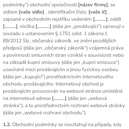
podmínky“) obchodní společnosti
[název firmy]
, se
sídlem
[vaše sídlo]
, identifikační číslo:
[vaše ič]
,
zapsané v obchodním rejstříku vedeném
[………]
, oddíl
[………]
, vložka
[……….]
(dále jen „prodávající“) upravují v
souladu s ustanovením § 1751 odst. 1 zákona č.
89/2012 Sb., občanský zákoník, ve znění pozdějších
předpisů (dále jen „občanský zákoník“) vzájemná práva
a povinnosti smluvních stran vzniklé v souvislosti nebo
na základě kupní smlouvy (dále jen „kupní smlouva“)
uzavírané mezi prodávajícím a jinou fyzickou osobou
(dále jen „kupující“) prostřednictvím internetového
obchodu prodávajícího. Internetový obchod je
prodávajícím provozován na webové stránce umístěné
na internetové adrese
[………]
(dále jen „webová
stránka“), a to prostřednictvím rozhraní webové stránky
(dále jen „webové rozhraní obchodu“).
1.2.
Obchodní podmínky se nevztahují na případy, kdy