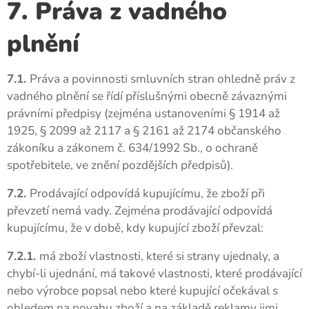
7. Práva z vadného
plnění
7.1.
Práva a povinnosti smluvních stran ohledně práv z
vadného plnění se řídí příslušnými obecně závaznými
právními předpisy (zejména ustanoveními § 1914 až
1925, § 2099 až 2117 a § 2161 až 2174 občanského
zákoníku a zákonem č. 634/1992 Sb., o ochraně
spotřebitele, ve znění pozdějších předpisů).
7.2.
Prodávající odpovídá kupujícímu, že zboží při
převzetí nemá vady. Zejména prodávající odpovídá
kupujícímu, že v době, kdy kupující zboží převzal:
7.2.1.
má zboží vlastnosti, které si strany ujednaly, a
chybí-li ujednání, má takové vlastnosti, které prodávající
nebo výrobce popsal nebo které kupující očekával s
ohledem na povahu zboží a na základě reklamy jimi