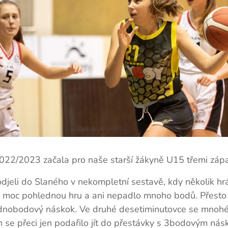
22/2023 začala pro naše starší žákyně U15 třemi zápas
odjeli do Slaného v nekompletní sestavě, kdy několik h
la moc pohlednou hru a ani nepadlo mnoho bodů. Přesto
nobodový náskok. Ve druhé desetiminutovce se mnohé 
 se přeci jen podařilo jít do přestávky s 3bodovým nás