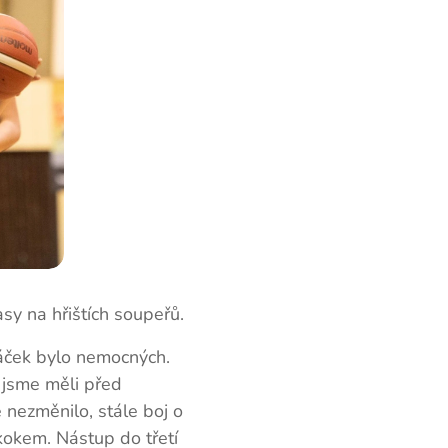
y na hřištích soupeřů.
ráček bylo nemocných.
 jsme měli před
nezměnilo, stále boj o
kokem. Nástup do třetí