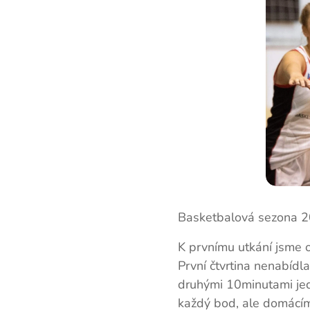
Basketbalová sezona 20
K prvnímu utkání jsme 
První čtvrtina nenabíd
druhými 10minutami jed
každý bod, ale domácím