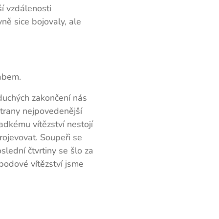
í vzdálenosti
ě sice bojovaly, ale
Labem.
duchých zakončení nás
strany nejpovedenější
adkému vítězství nestojí
rojevovat. Soupeři se
lední čtvrtiny se šlo za
1bodové vítězství jsme