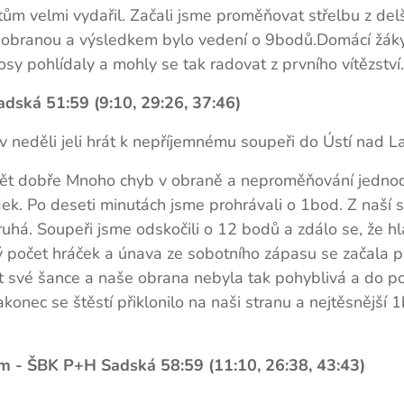
tům velmi vydařil. Začali jsme proměňovat střelbu z delš
branou a výsledkem bylo vedení o 9bodů.Domácí žákyn
osy pohlídaly a mohly se tak radovat z prvního vítězství.
dská 51:59 (9:10, 29:26, 37:46)
v neděli jeli hrát k nepříjemnému soupeři do Ústí nad 
pět dobře Mnoho chyb v obraně a neproměňování jedno
edek. Po deseti minutách jsme prohrávali o 1bod. Z naší 
druhá. Soupeři jsme odskočili o 12 bodů a zdálo se, že hl
ý počet hráček a únava ze sobotního zápasu se začala p
 své šance a naše obrana nebyla tak pohyblivá a do pos
onec se štěstí přiklonilo na naši stranu a nejtěsnější 
m - ŠBK P+H Sadská 58:59 (11:10, 26:38, 43:43)