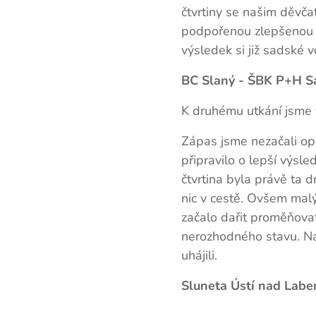
čtvrtiny se našim děvča
podpořenou zlepšenou o
výsledek si již sadské v
BC Slaný - ŠBK P+H Sa
K druhému utkání jsme 
Zápas jsme nezačali o
připravilo o lepší výsl
čtvrtina byla právě ta 
nic v cestě. Ovšem mal
začalo dařit proměňovat
nerozhodného stavu. Nak
uhájili.
Sluneta Ústí nad Labe