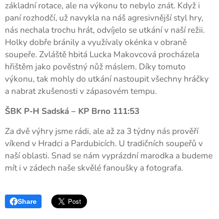
základní rotace, ale na výkonu to nebylo znát. Když i
paní rozhodčí, už navykla na náš agresivnější styl hry,
nás nechala trochu hrát, odvíjelo se utkání v naší režii.
Holky dobře bránily a využívaly okénka v obraně
soupeře. Zvláště hbitá Lucka Makovcová procházela
hřištěm jako pověstný nůž máslem. Díky tomuto
výkonu, tak mohly do utkání nastoupit všechny hráčky
a nabrat zkušenosti v zápasovém tempu.
ŠBK P-H Sadská – KP Brno 111:53
Za dvě výhry jsme rádi, ale až za 3 týdny nás prověří
víkend v Hradci a Pardubicích. U tradičních soupeřů v
naší oblasti. Snad se nám vyprázdní marodka a budeme
mít i v zádech naše skvělé fanoušky a fotografa.
Share