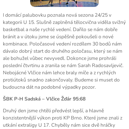
I domácí palubovku poznala nová sezona 24/25 v
kategorii U 15. Slušně zaplněná tělocvična viděla svižný
basketbal a naše rychlé vedení. Dařilo se nám dobře
bránit a v útoku jsme se úspěšně pokoušeli o nové
kombinace. Poločasové vedení rozdílem 30 bodů nám
dávalo dobrý start do druhého poločasu, který se nám
ale bohužel vůbec nevyvedl. Dokonce jsme prohráli
poslední čtvrtinu a zranila se nám Sarah Radosavljevič.
Nebojácné Vlčice nám lehce braly míče a z rychlých
protiútoků snadno zakončovaly. Budeme si muset do
budoucna dát na podobné výpadky pozor.
ŠBK P-H Sadská – Vlčice Žďár 95:68
Druhý den jsme chtěli předvést lepší, a hlavně
konzistentnější výkon proti KP Brno. Které jsme znali z
utkání extraligy U 17. Chyběly nám sice dvě hráčky