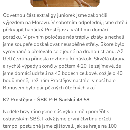
Odvetnou část extraligy juniorek jsme zakončili
výjezdem na Moravu. V sobotním odpoledni, jsme chtěli
překvapit hanácký Prostějov a vrátit mu domácí
porážku. V prvním poločase nás trápily ztráty a nechali
jsme soupeře doskakovat neúspěšné střely. Skóre bylo
vyrovnané a přelévalo se z jedné na druhou stranu. Až
třetí čtvrtina přinesla rozhodující náskok. Skvělá obrana
a rychlé výpady skončily počtem 4:20. Je zajímavé, že
jsme domácí udrželi na 43 bodech celkově, což je o 40
bodů méně, než nám Prostějov nastřílel v naší hale.
Bonusem bylo pár pěkných útočných akcí
K2 Prostějov - ŠBK P-H Sadská 43:58
Neděle brzy ráno jsme náš výkon měli poměřit s
ostravským SBŠ. I když jsme první čtvrtinu drželi
tempo, postupně jsme zjišťovali, jak se hraje na 100