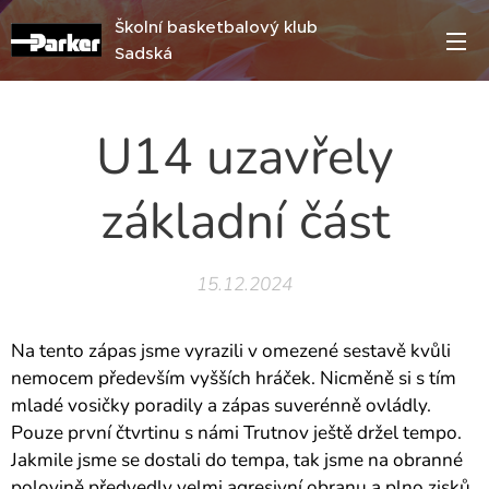
Školní basketbalový klub
Sadská
U14 uzavřely
základní část
15.12.2024
Na tento zápas jsme vyrazili v omezené sestavě kvůli
nemocem především vyšších hráček. Nicměně si s tím
mladé vosičky poradily a zápas suverénně ovládly.
Pouze první čtvrtinu s námi Trutnov ještě držel tempo.
Jakmile jsme se dostali do tempa, tak jsme na obranné
polovině předvedly velmi agresivní obranu a plno zisků,