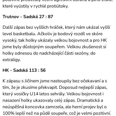
které vyústily v rychlé protiútoky.
Trutnov - Sadská 27 : 87
Další zápas bez vyšších hráček, který nám ukázal vyšší
level basketbalu. Ačkoliv je bodový rozdíl ve skóre
vysokÿ, tak holky ukázaly velkou bojovnost a pro HK
jsme byly důstojným soupeřem. Velkou zkušenost si
holky odnesou do nadcházející části sezóny, do
extraligy.
HK - Sadská 113 : 56
K zápasu s Jičínem jsme nastoupily bez očekavaní a s
tím, že je zkusíme překvapit. Doposud nejlepší zápas,
který vosičky U14 letos sehrály. Velkou bojovnost i
nasazení holky ukazovaly celý zápas. Dramatická a
neúspěšná koncovka zamrzela, ale herní projev byl o
100% lepší než na půdě soupeře, což je velmi pozitivní.