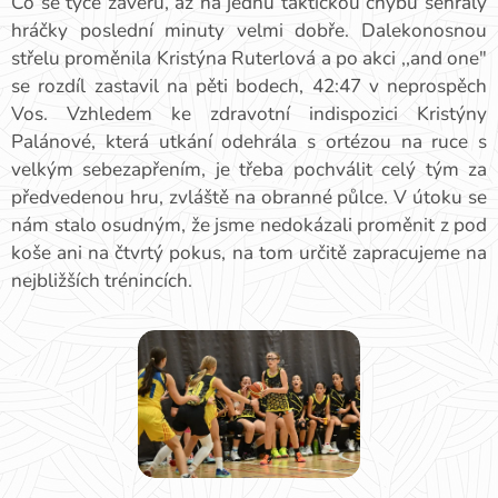
Co se týče závěru, až na jednu taktickou chybu sehrály
hráčky poslední minuty velmi dobře. Dalekonosnou
střelu proměnila Kristýna Ruterlová a po akci ,,and one"
se rozdíl zastavil na pěti bodech, 42:47 v neprospěch
Vos. Vzhledem ke zdravotní indispozici Kristýny
Palánové, která utkání odehrála s ortézou na ruce s
velkým sebezapřením, je třeba pochválit celý tým za
předvedenou hru, zvláště na obranné půlce. V útoku se
nám stalo osudným, že jsme nedokázali proměnit z pod
koše ani na čtvrtý pokus, na tom určitě zapracujeme na
nejbližších trénincích.