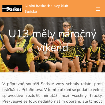
Školní basketbalový klub
Sadská
U13 měly náročný
víkend
29.09.2025
V přípravné soutěži Sadské vosy sehrály utkání proti
hráčkám z Pelhřimova. V tomto utkání se podařilo velmi
spravedlivě rozložit minutáž mezi všechny hráčky.
Překvapivě se tolik nedařilo našim oporám, ale týmový