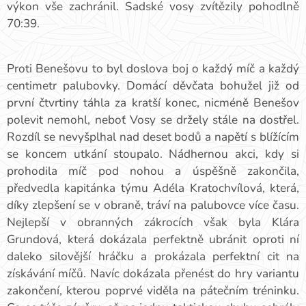
výkon vše zachránil. Sadské vosy zvítězily pohodlně
70:39.
Proti Benešovu to byl doslova boj o každý míč a každý
centimetr palubovky. Domácí děvčata bohužel již od
první čtvrtiny táhla za kratší konec, nicméně Benešov
polevit nemohl, neboť Vosy se držely stále na dostřel.
Rozdíl se nevyšplhal nad deset bodů a napětí s blížícím
se koncem utkání stoupalo. Nádhernou akci, kdy si
prohodila míč pod nohou a úspěšně zakončila,
předvedla kapitánka týmu Adéla Kratochvílová, která,
díky zlepšení se v obraně, tráví na palubovce více času.
Nejlepší v obranných zákrocích však byla Klára
Grundová, která dokázala perfektně ubránit oproti ní
daleko silovější hráčku a prokázala perfektní cit na
získávání míčů. Navíc dokázala přenést do hry variantu
zakončení, kterou poprvé viděla na pátečním tréninku.