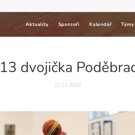
Aktuality
Sponzoři
Kalendář
Týmy
13 dvojička Poděbra
12.11.2023