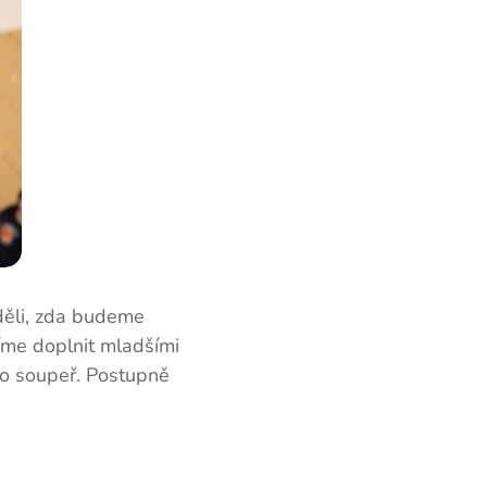
děli, zda budeme
íme doplnit mladšími
ko soupeř. Postupně