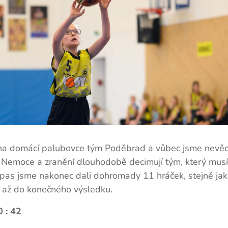
i na domácí palubovce tým Poděbrad a vůbec jsme nevě
. Nemoce a zranění dlouhodobě decimují tým, který mus
pas jsme nakonec dali dohromady 11 hráček, stejně ja
k až do konečného výsledku.
 : 42