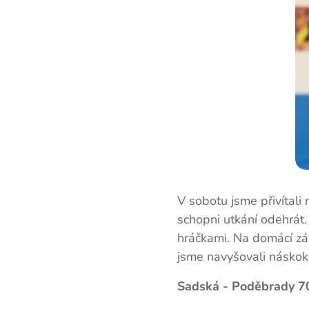
V sobotu jsme přivítal
schopni utkání odehrát
hráčkami. Na domácí zá
jsme navyšovali násko
Sadská - Poděbrady 70