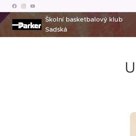
Školní basketbalový klub
Sadská
U