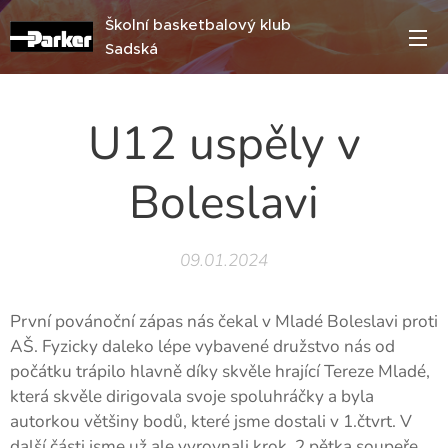
Školní basketbalový klub
Sadská
U12 uspěly v
Boleslavi
09.01.2024
První povánoční zápas nás čekal v Mladé Boleslavi proti
AŠ. Fyzicky daleko lépe vybavené družstvo nás od
počátku trápilo hlavně díky skvěle hrající Tereze Mladé,
která skvěle dirigovala svoje spoluhráčky a byla
autorkou většiny bodů, které jsme dostali v 1.čtvrt. V
další části jsme už ale vyrovnali krok, 2.pětka soupeře