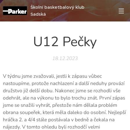
Školní basketbalový klub
Sadská
U12 Pečky
18.12.2023
V týdnu jsme zvažovali, jestli k zápasu vůbec
nastoupíme, protože nachlazení a další neduhy provází
družstvo již delší dobu. Nakonec jsme se rozhodli vše
odehrát, ale na výkonu to bylo trochu znát. První zápas
jsme se snažili vyhrát, přestože nám dělala problém
obrana soupeřek, která měla daleko do osobní. Nejlepší
hráčka 2. a 4/4 stále postávala v bedně a čekala na
nájezdy. V tomto ohledu byli rozhodčí velmi