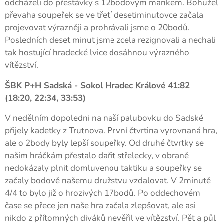
odcházeli do přestávky s 12bodovým mankem. Bohužel
převaha soupeřek se ve třetí desetiminutovce začala
projevovat výrazněji a prohrávali jsme o 20bodů.
Posledních deset minut jsme zcela rezignovali a nechali
tak hostující hradecké lvice dosáhnou výrazného
vítězství.
ŠBK P+H Sadská - Sokol Hradec Králové 41:82
(18:20, 22:34, 33:53)
V nedělním dopoledni na naší palubovku do Sadské
přijely kadetky z Trutnova. První čtvrtina vyrovnaná hra,
ale o 2body byly lepší soupeřky. Od druhé čtvrtky se
našim hráčkám přestalo dařit střelecky, v obraně
nedokázaly plnit domluvenou taktiku a soupeřky se
začaly bodově našemu družstvu vzdalovat. V 2minutě
4/4 to bylo již o hrozivých 17bodů. Po oddechovém
čase se přece jen naše hra začala zlepšovat, ale asi
nikdo z přítomných diváků nevěřil ve vítězství. Pět a půl