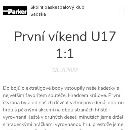
Školní basketbalový klub
Sadská
První víkend U17
1:1
03.10.2022
Do bojů o extraligové body vstoupily naše kadetky s
největším favoritem soutěže, Hradcem králové. První
čtvrtina byla od našich děvčat velmi povedená, dobrou
hrou s pěknými akcemi na obou stranách hřiště i
vyrovnaná. Ještě v druhých deseti minutách jsme drželi
s hradeckými hráčkami vyrovnanou hru, přestože jsme