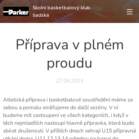
Školní basketbalový klub
Sadská
Příprava v plném
proudu
27.08.2023
Atletická příprava i basketbalové soustředění máme za
sebou a pomalu směřujeme do další sezóny. V ní
budeme mít zastoupení ve všech kategoriích, i když v
těch nejmladších nastoupí hlavně přípravka, která bude
sbírat zkušenosti. V příštích dnech sehrají U15 přípravná
utkání doma, U11,12,13,14 odjedou na turnaj do