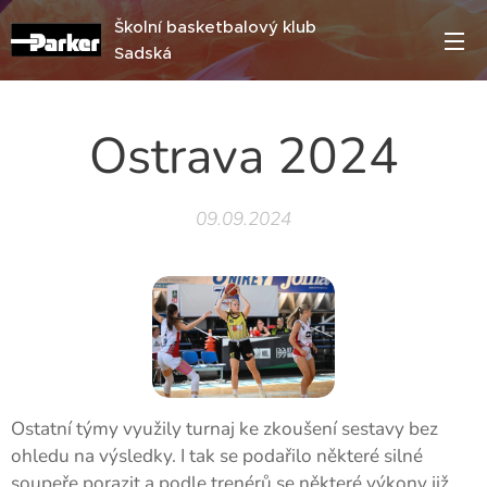
Školní basketbalový klub
Sadská
Ostrava 2024
09.09.2024
Ostatní týmy využily turnaj ke zkoušení sestavy bez
ohledu na výsledky. I tak se podařilo některé silné
soupeře porazit a podle trenérů se některé výkony již