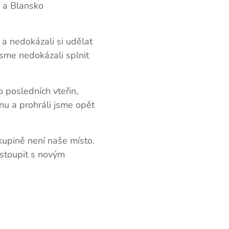
o a Blansko
 a nedokázali si udělat
jsme nedokázali splnit
o posledních vteřin,
nu a prohráli jsme opět
skupině není naše místo.
vstoupit s novým