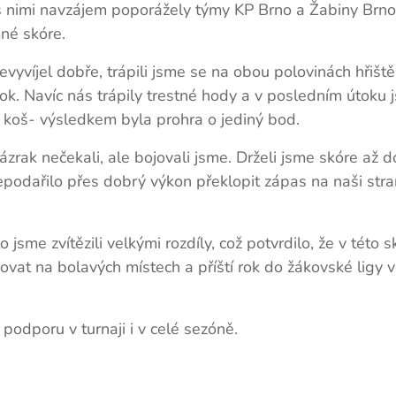
h s nimi navzájem poporážely týmy KP Brno a Žabiny Brn
né skóre.
evyvíjel dobře, trápili jsme se na obou polovinách hřiště
k. Navíc nás trápily trestné hody a v posledním útoku 
a koš- výsledkem byla prohra o jediný bod.
zrak nečekali, ale bojovali jsme. Drželi jsme skóre až d
podařilo přes dobrý výkon překlopit zápas na naši stra
 jsme zvítězili velkými rozdíly, což potvrdilo, že v této 
vat na bolavých místech a příští rok do žákovské ligy 
podporu v turnaji i v celé sezóně.