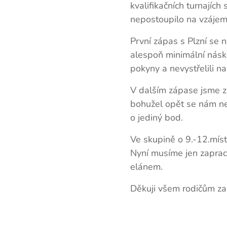
kvalifikačních turnajíc
nepostoupilo na vzájem
První zápas s Plzní se n
alespoň minimální násko
pokyny a nevystřelili n
V dalším zápase jsme zá
bohužel opět se nám ne
o jediný bod.
Ve skupině o 9.-12.místo
Nyní musíme jen zapraco
elánem.
Děkuji všem rodičům za 