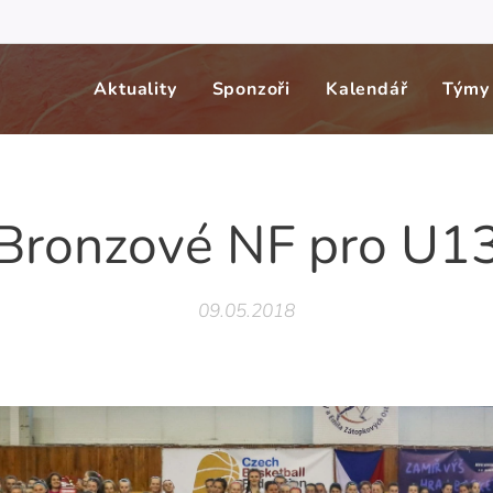
Aktuality
Sponzoři
Kalendář
Týmy
Bronzové NF pro U1
09.05.2018